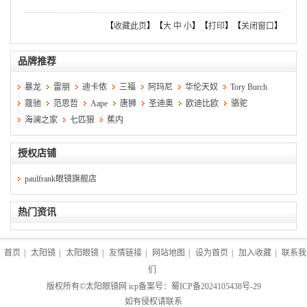
【
收藏此页
】【
大
中
小
】【
打印
】【
关闭窗口
】
品牌推荐
暴龙
雷朋
迪卡侬
三福
阿玛尼
华伦天奴
Tory Burch
蔻驰
范思哲
Aape
唐狮
圣迪奥
欧迪比欧
骆驼
海澜之家
七匹狼
蕉内
授权店铺
paulfrank眼镜旗舰店
热门资讯
首页
|
太阳镜
|
太阳眼镜
|
友情链接
|
网站地图
|
设为首页
|
加入收藏
|
联系我
们
版权所有©
太阳眼镜网
icp备案号：
蜀ICP备2024105438号-29
如有侵权请联系